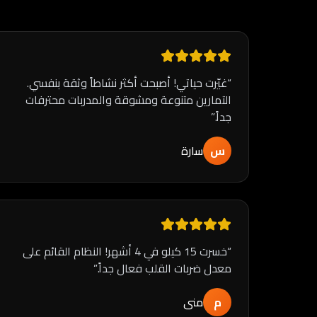
“
غيّرت حياتي! أصبحت أكثر نشاطاً وثقة بنفسي.
التمارين متنوعة ومشوقة والمدربات محترفات
جداً.
”
س
سارة
“
خسرت 15 كيلو في 4 أشهر! النظام القائم على
معدل ضربات القلب فعال جداً.
”
م
منى