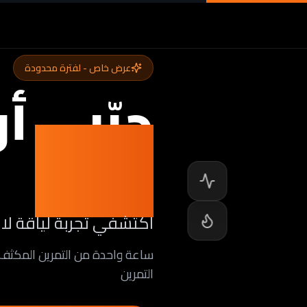
عرض خاص - لفترة محدودة
جرّبي أ
مجاناً
اكتشفي تجربة لياقة لا 
التمرين