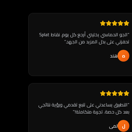
“
الجو الحماسي يخليني أرجع كل يوم. نقاط Splat
تحفزني على بذل المزيد من الجهد.
”
ه
هند
“
التطبيق يساعدني على تتبع تقدمي ورؤية نتائجي
بعد كل حصة. تجربة متكاملة!
”
ل
لمى