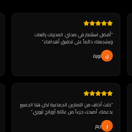
“
أفضل استثمار في صحتي. المدربات رائعات
ويشجعنك دائماً على تحقيق أهدافك.
”
ن
نورة
“
كنت أخاف من التمارين الجماعية لكن هنا الجميع
يدعمك. أصبحت جزءاً من عائلة أورانج ثيوري.
”
ر
ريم