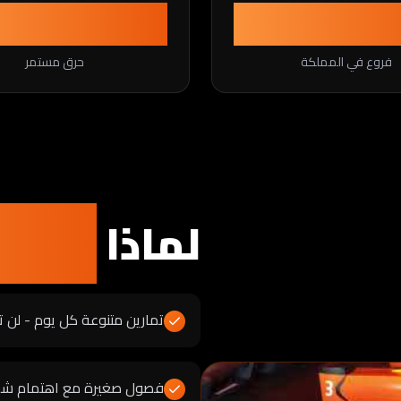
36h
7
فروع في المملكة
حرق مستمر
لماذا
أورنج
تمارين متنوعة كل يوم - لن تش
فصول صغيرة مع اهتمام شخ