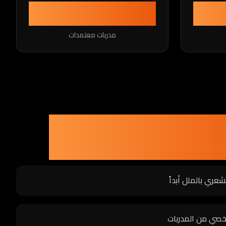
100%
مدربات معتمدات
 ثيوري فيتنس؟
عري بالملل أبداً
صي من المدربات